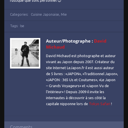
rustique que sont personnel 😉
Categories:
Cuisine Japonaise
,
Mie
Tags:
Ise
Auteur/Photographe :
David
Michaud
David Michaud est photographe et auteur
vivant au Japon depuis 2007. Créateur du
site Internet LeJapon.fr il est aussi auteur
de 5 livres : «JAPON», «Traditionnel Japon»,
«JAPON : 365 Us et Coutumes», «Le Japon
– Grands Voyageurs» et «Japon Vu de
l’Intérieur» ! Depuis 2009 il invite les
internautes à découvrir à ses côté la
capitale nipponne lors de
Tokyo Safari
!
Comments