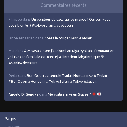
Commentaires récents
Philippe
dans
Un vendeur de caca qui se mange ! Oui oui, vous
avez bien lu :) #tokyosafari #cooljapan
labbe sebastien
dans
Après le rouge vient le violet
Mia
dans
À Misasa Onsen j’ai dormi au Kiya Ryokan ! Étonnant et
joli ryokan familiale de 1868 (!) à l’intérieur labyrinthique 😳
#SaninAdventure
Deda
dans
Bon Odori au temple Tsukiji Honganji 😍 #Tsukiji
#BonOdori #Honganji #TokyoSafari #Tokyo #Japon
Angelo Di Genova
dans
Me voilà arrivé en Suisse ?
Pages
A propos