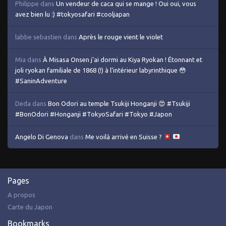
Philippe
dans
Un vendeur de caca qui se mange ! Oui oui, vous
avez bien lu :) #tokyosafari #cooljapan
labbe sebastien
dans
Après le rouge vient le violet
Mia
dans
À Misasa Onsen j’ai dormi au Kiya Ryokan ! Étonnant et
joli ryokan familiale de 1868 (!) à l’intérieur labyrinthique 😳
#SaninAdventure
Deda
dans
Bon Odori au temple Tsukiji Honganji 😍 #Tsukiji
#BonOdori #Honganji #TokyoSafari #Tokyo #Japon
Angelo Di Genova
dans
Me voilà arrivé en Suisse ?
Pages
A propos
Carte du Japon
Bookmarks