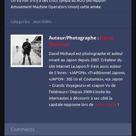
On va voir si il y a des trucs sympa au AOU (All Nippon
Amusement Machine Operators Union) cette année.
Categories:
Jeux Vidéo
Auteur/Photographe :
David
Michaud
David Michaud est photographe et auteur
vivant au Japon depuis 2007. Créateur du
site Internet LeJapon.fr il est aussi auteur
de 5 livres : «JAPON», «Traditionnel Japon»,
«JAPON : 365 Us et Coutumes», «Le Japon
– Grands Voyageurs» et «Japon Vu de
l’Intérieur» ! Depuis 2009 il invite les
internautes à découvrir à ses côté la
capitale nipponne lors de
Tokyo Safari
!
Comments