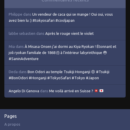
Philippe
dans
Un vendeur de caca qui se mange ! Oui oui, vous
avez bien lu :) #tokyosafari #cooljapan
labbe sebastien
dans
Après le rouge vient le violet
Mia
dans
À Misasa Onsen j’ai dormi au Kiya Ryokan ! Étonnant et
joli ryokan familiale de 1868 (!) à l’intérieur labyrinthique 😳
#SaninAdventure
Deda
dans
Bon Odori au temple Tsukiji Honganji 😍 #Tsukiji
#BonOdori #Honganji #TokyoSafari #Tokyo #Japon
Angelo Di Genova
dans
Me voilà arrivé en Suisse ?
Pages
A propos