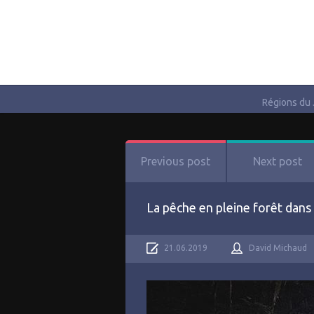
Régions du
Previous post
Next post
La pêche en pleine forêt dans
21.06.2019
David Michaud