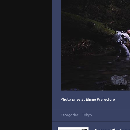
Photo prise à : Ehime Prefecture
Categories:
Tokyo