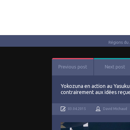
Régions du
Previous post
Next post
Yokozuna en action au Yasuku
contrairement aux idées reçu
03.04.2015
David Michaud