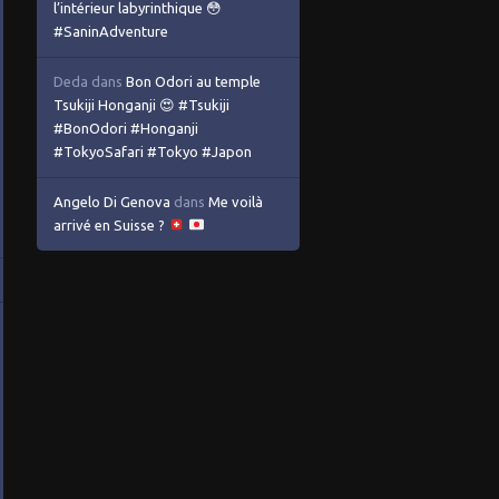
l’intérieur labyrinthique 😳
#SaninAdventure
Deda
dans
Bon Odori au temple
Tsukiji Honganji 😍 #Tsukiji
#BonOdori #Honganji
#TokyoSafari #Tokyo #Japon
Angelo Di Genova
dans
Me voilà
arrivé en Suisse ?