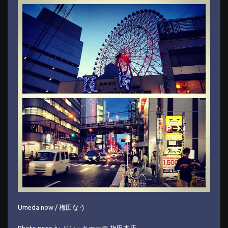
Umeda now / 梅田なう