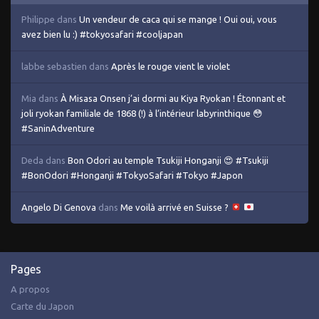
Philippe
dans
Un vendeur de caca qui se mange ! Oui oui, vous
avez bien lu :) #tokyosafari #cooljapan
labbe sebastien
dans
Après le rouge vient le violet
Mia
dans
À Misasa Onsen j’ai dormi au Kiya Ryokan ! Étonnant et
joli ryokan familiale de 1868 (!) à l’intérieur labyrinthique 😳
#SaninAdventure
Deda
dans
Bon Odori au temple Tsukiji Honganji 😍 #Tsukiji
#BonOdori #Honganji #TokyoSafari #Tokyo #Japon
Angelo Di Genova
dans
Me voilà arrivé en Suisse ?
Pages
A propos
Carte du Japon