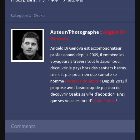
Photo prise à : ドン・キホーテ 梅田本店
Categories:
Osaka
Auteur/Photographe :
Angelo Di
Genova
Angelo Di Genova est accompagnateur
professionnel depuis 2009, il emmène les
voyageurs à travers tout le Japon pour
découvrir le pays hors des sentiers battus...
ce n'est pas pour rien que son site se
nomme
Horizons du Japon
! Depuis 2012 il
propose avec beaucoup de passion de
découvrir Osaka sa ville d'adoption, ainsi
que ses voisines lors d'
Osaka Safari
!
Comments