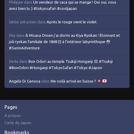
Philippe
dans
Un vendeur de caca qui se mange ! Oui oui, vous
avez bien lu :) #tokyosafari #cooljapan
labbe sebastien
dans
Après le rouge vient le violet
Mia
dans
À Misasa Onsen j’ai dormi au Kiya Ryokan ! Étonnant et
joli ryokan familiale de 1868 (!) à l’intérieur labyrinthique 😳
#SaninAdventure
Deda
dans
Bon Odori au temple Tsukiji Honganji 😍 #Tsukiji
#BonOdori #Honganji #TokyoSafari #Tokyo #Japon
Angelo Di Genova
dans
Me voilà arrivé en Suisse ?
Pages
A propos
Carte du Japon
Bookmarks