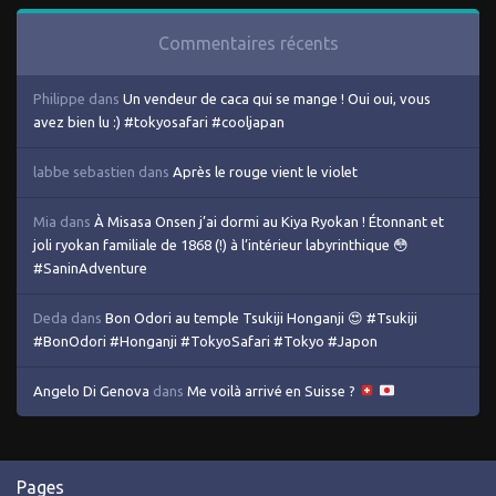
Commentaires récents
Philippe
dans
Un vendeur de caca qui se mange ! Oui oui, vous
avez bien lu :) #tokyosafari #cooljapan
labbe sebastien
dans
Après le rouge vient le violet
Mia
dans
À Misasa Onsen j’ai dormi au Kiya Ryokan ! Étonnant et
joli ryokan familiale de 1868 (!) à l’intérieur labyrinthique 😳
#SaninAdventure
Deda
dans
Bon Odori au temple Tsukiji Honganji 😍 #Tsukiji
#BonOdori #Honganji #TokyoSafari #Tokyo #Japon
Angelo Di Genova
dans
Me voilà arrivé en Suisse ?
Pages