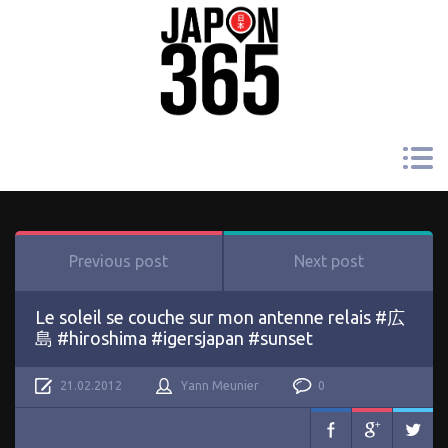
Previous post
Next post
Le soleil se couche sur mon antenne relais #広
島 #hiroshima #igersjapan #sunset
21.02.2012
Yann Meunier
0