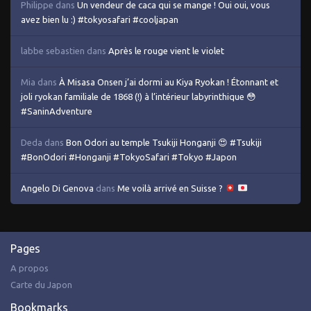
Philippe
dans
Un vendeur de caca qui se mange ! Oui oui, vous
avez bien lu :) #tokyosafari #cooljapan
labbe sebastien
dans
Après le rouge vient le violet
Mia
dans
À Misasa Onsen j’ai dormi au Kiya Ryokan ! Étonnant et
joli ryokan familiale de 1868 (!) à l’intérieur labyrinthique 😳
#SaninAdventure
Deda
dans
Bon Odori au temple Tsukiji Honganji 😍 #Tsukiji
#BonOdori #Honganji #TokyoSafari #Tokyo #Japon
Angelo Di Genova
dans
Me voilà arrivé en Suisse ?
Pages
A propos
Carte du Japon
Bookmarks