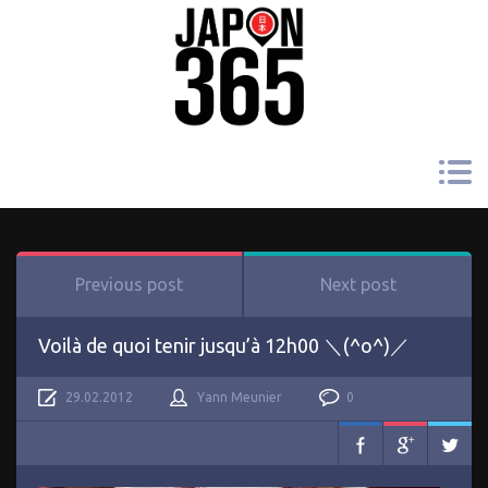
Previous post
Next post
Voilà de quoi tenir jusqu’à 12h00 ＼(^o^)／
29.02.2012
Yann Meunier
0