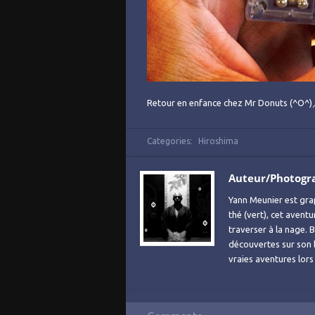
Retour en enfance chez Mr Donuts (^O^
Categories:
Hiroshima
Auteur/Photogr
Yann Meunier est grap
thé (vert), cet avent
traverser à la nage. B
découvertes sur son
vraies aventures lor