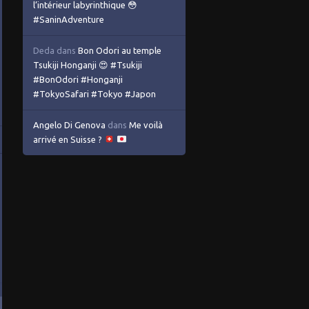
l’intérieur labyrinthique 😳
#SaninAdventure
Deda
dans
Bon Odori au temple
Tsukiji Honganji 😍 #Tsukiji
#BonOdori #Honganji
#TokyoSafari #Tokyo #Japon
Angelo Di Genova
dans
Me voilà
arrivé en Suisse ?