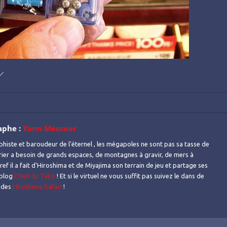
)／
aphe :
Yann Meunier
histe et baroudeur de l'éternel , les mégapoles ne sont pas sa tasse de
urier a besoin de grands espaces, de montagnes à gravir, de mers à
ref il a fait d'Hiroshima et de Miyajima son terrain de jeu et partage ses
 blog
L'Oeil du Tako
! Et si le virtuel ne vous suffit pas suivez le dans de
s des
Hiroshima Safari
!