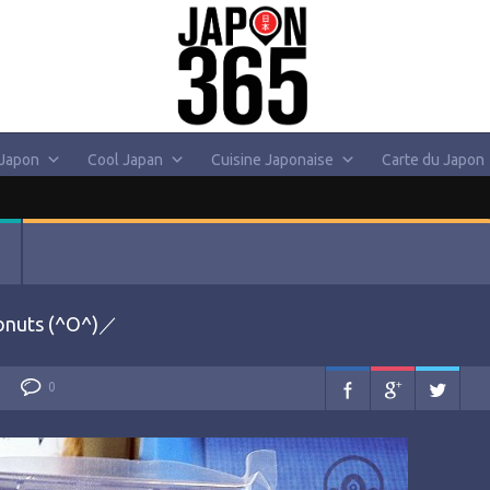
 Japon
Cool Japan
Cuisine Japonaise
Carte du Japon
Donuts (^O^)／
0