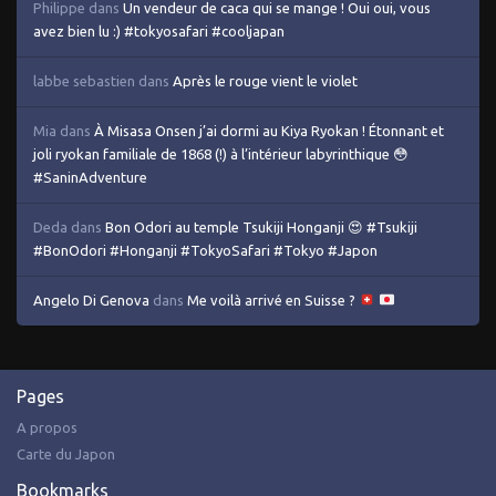
Philippe
dans
Un vendeur de caca qui se mange ! Oui oui, vous
avez bien lu :) #tokyosafari #cooljapan
labbe sebastien
dans
Après le rouge vient le violet
Mia
dans
À Misasa Onsen j’ai dormi au Kiya Ryokan ! Étonnant et
joli ryokan familiale de 1868 (!) à l’intérieur labyrinthique 😳
#SaninAdventure
Deda
dans
Bon Odori au temple Tsukiji Honganji 😍 #Tsukiji
#BonOdori #Honganji #TokyoSafari #Tokyo #Japon
Angelo Di Genova
dans
Me voilà arrivé en Suisse ?
Pages
A propos
Carte du Japon
Bookmarks