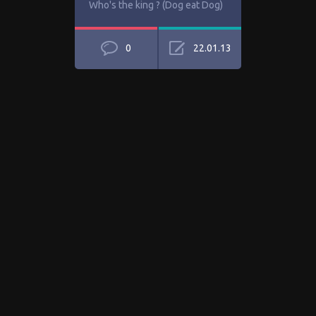
Who's the king ? (Dog eat Dog)
0
22.01.13